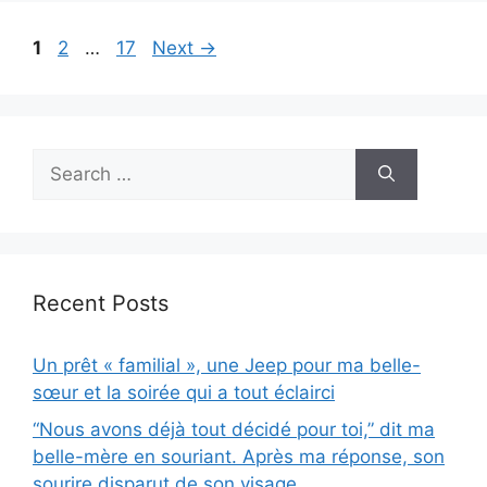
Page
Page
Page
1
2
…
17
Next
→
Search
for:
Recent Posts
Un prêt « familial », une Jeep pour ma belle-
sœur et la soirée qui a tout éclairci
“Nous avons déjà tout décidé pour toi,” dit ma
belle-mère en souriant. Après ma réponse, son
sourire disparut de son visage