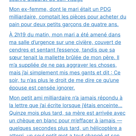
Mon ex-femme, dont le mari était un PDG
milliardaire, comptait les pièces pour acheter du
pain pour deux petits garçons de quatre ans.
À 2h19 du matin, mon mari a été amené dans
ma salle d’urgence sur une civière, couvert de
cendres et sentant l’essence, tandis que sa
sœur tenait la mallette brûlée de mon père. Il
m’a suppliée de ne pas aggraver les choses,
mais j’ai simplement mis mes gants et dit : Ce
soir, tu n’as plus le droit de me dire ce qu’une
épouse est censée ignorer.
Mon petit ami milliardaire n’a jamais répondu à
la lettre que j’ai écrite lorsque j’étais enceinte…
Quinze mois plus tard, sa mère est arrivée avec
un chèque en blanc pour m’effacer à jamais —
quelques secondes plus tard, un hélicoptère a
atterri, un seul petit mot a tout changé et son