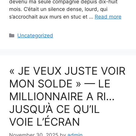
devenu ma seule compagnie depuis dix-huit
mois. C’était un silence dense, lourd, qui
s’accrochait aux murs en stuc et …
Read more
Categories
Uncategorized
« JE VEUX JUSTE VOIR
MON SOLDE » — LE
MILLIONNAIRE A RI…
JUSQU’À CE QU’IL
VOIE L’ÉCRAN
November 30, 2025
by
admin