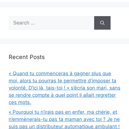
Search
for:
Recent Posts
« Quand tu commenceras à gagner plus que
moi, alors tu pourras te permettre d’imposer ta
volonté. D’ici là, tais-toi ! » s’écria son mari, sans
se rendre compte à quel point il allait regretter
ces mots.
« Pourquoi tu n’irais pas en enfer, ma chérie, et
n’emmènerais-tu pas ta maman avec toi ? Je ne
suis pas un distributeur automatique ambulant !