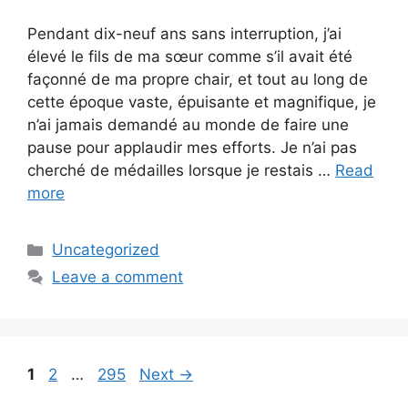
Pendant dix-neuf ans sans interruption, j’ai
élevé le fils de ma sœur comme s’il avait été
façonné de ma propre chair, et tout au long de
cette époque vaste, épuisante et magnifique, je
n’ai jamais demandé au monde de faire une
pause pour applaudir mes efforts. Je n’ai pas
cherché de médailles lorsque je restais …
Read
more
Categories
Uncategorized
Leave a comment
Page
Page
Page
1
2
…
295
Next
→