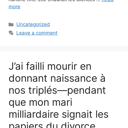
more
Categories
Uncategorized
Leave a comment
J’ai failli mourir en
donnant naissance à
nos triplés—pendant
que mon mari
milliardaire signait les
papiers du divorce