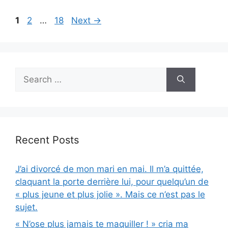
Page
Page
Page
1
2
…
18
Next
→
Search
for:
Recent Posts
J’ai divorcé de mon mari en mai. Il m’a quittée,
claquant la porte derrière lui, pour quelqu’un de
« plus jeune et plus jolie ». Mais ce n’est pas le
sujet.
« N’ose plus jamais te maquiller ! » cria ma