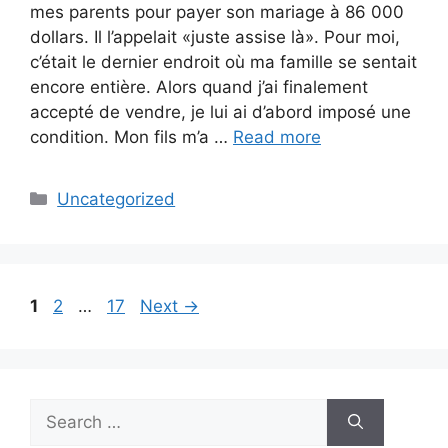
mes parents pour payer son mariage à 86 000
dollars. Il l’appelait «juste assise là». Pour moi,
c’était le dernier endroit où ma famille se sentait
encore entière. Alors quand j’ai finalement
accepté de vendre, je lui ai d’abord imposé une
condition. Mon fils m’a …
Read more
Categories
Uncategorized
Page
Page
Page
1
2
…
17
Next
→
Search
for: