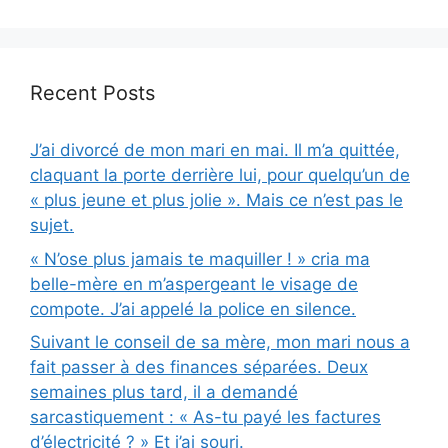
Recent Posts
J’ai divorcé de mon mari en mai. Il m’a quittée,
claquant la porte derrière lui, pour quelqu’un de
« plus jeune et plus jolie ». Mais ce n’est pas le
sujet.
« N’ose plus jamais te maquiller ! » cria ma
belle-mère en m’aspergeant le visage de
compote. J’ai appelé la police en silence.
Suivant le conseil de sa mère, mon mari nous a
fait passer à des finances séparées. Deux
semaines plus tard, il a demandé
sarcastiquement : « As-tu payé les factures
d’électricité ? » Et j’ai souri.