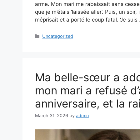
arme. Mon mari me rabaissait sans cesse
que je m’étais ‘laissée aller’. Puis, un soi
méprisait et a porté le coup fatal. ‘Je sui
Categories
Uncategorized
Ma belle-sœur a ado
mon mari a refusé d’
anniversaire, et la r
March 31, 2026
by
admin