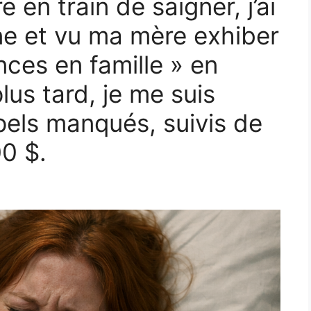
re en train de saigner, j’ai
e et vu ma mère exhiber
ces en famille » en
lus tard, je me suis
pels manqués, suivis de
0 $.