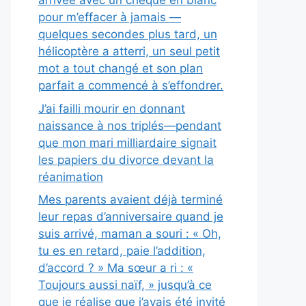
arrivée avec un chèque en blanc
pour m’effacer à jamais —
quelques secondes plus tard, un
hélicoptère a atterri, un seul petit
mot a tout changé et son plan
parfait a commencé à s’effondrer.
J’ai failli mourir en donnant
naissance à nos triplés—pendant
que mon mari milliardaire signait
les papiers du divorce devant la
réanimation
Mes parents avaient déjà terminé
leur repas d’anniversaire quand je
suis arrivé, maman a souri : « Oh,
tu es en retard, paie l’addition,
d’accord ? » Ma sœur a ri : «
Toujours aussi naïf, » jusqu’à ce
que je réalise que j’avais été invité