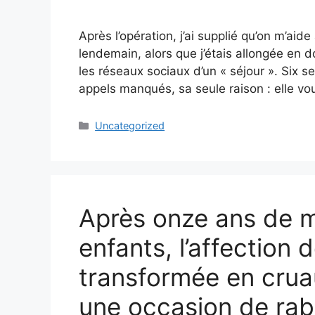
Après l’opération, j’ai supplié qu’on m’a
lendemain, alors que j’étais allongée en d
les réseaux sociaux d’un « séjour ». Six 
appels manqués, sa seule raison : elle vo
Categories
Uncategorized
Après onze ans de m
enfants, l’affection 
transformée en cruaut
une occasion de rab