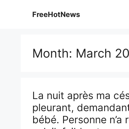
Skip
to
FreeHotNews
content
Month:
March 2
La nuit après ma cés
pleurant, demandant 
bébé. Personne n’a 