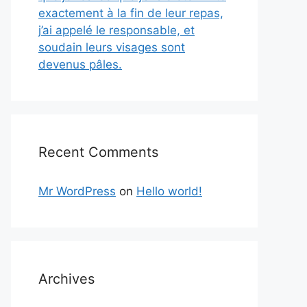
exactement à la fin de leur repas,
j’ai appelé le responsable, et
soudain leurs visages sont
devenus pâles.
Recent Comments
Mr WordPress
on
Hello world!
Archives