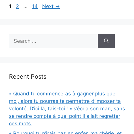
Page
Page
Page
1
2
…
14
Next
→
Search
for:
Recent Posts
« Quand tu commenceras à gagner plus que
moi, alors tu pourras te permettre d’imposer ta
volonté. D’ici là, tais-toi ! » s’écria son mari, sans
se rendre compte à quel point il allait regretter
ces mots.
« Pourquoi tu n’irais pas en enfer, ma chérie, et