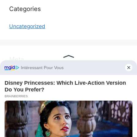
Categories
Uncategorized
Meta
Log in
Entries feed
Comments feed
WordPress.org
© 2026 FreeHotNews
• Built with
GeneratePress