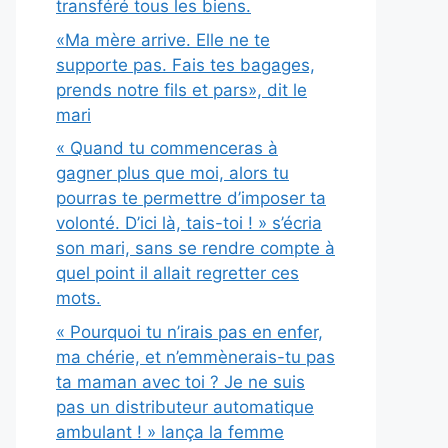
transféré tous les biens.
«Ma mère arrive. Elle ne te
supporte pas. Fais tes bagages,
prends notre fils et pars», dit le
mari
« Quand tu commenceras à
gagner plus que moi, alors tu
pourras te permettre d’imposer ta
volonté. D’ici là, tais-toi ! » s’écria
son mari, sans se rendre compte à
quel point il allait regretter ces
mots.
« Pourquoi tu n’irais pas en enfer,
ma chérie, et n’emmènerais-tu pas
ta maman avec toi ? Je ne suis
pas un distributeur automatique
ambulant ! » lança la femme