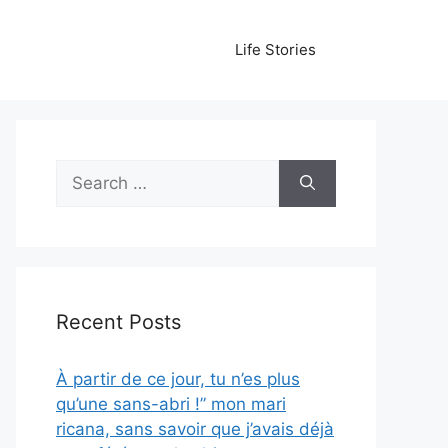
Life Stories
Search
for:
Recent Posts
À partir de ce jour, tu n’es plus
qu’une sans-abri !” mon mari
ricana, sans savoir que j’avais déjà