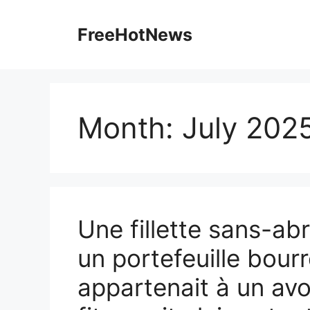
Skip
to
FreeHotNews
content
Month:
July 202
Une fillette sans-ab
un portefeuille bourr
appartenait à un avo