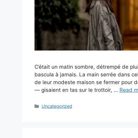
C’était un matin sombre, détrempé de pluie
bascula à jamais. La main serrée dans cel
de leur modeste maison se fermer pour d
— gisaient en tas sur le trottoir, …
Read m
Categories
Uncategorized