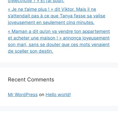
d’électricité ? » Et j’ai souri.
« Je ne t’aime plus ! » dit Viktor. Mais il ne
s’attendait pas à ce que Tanya fasse sa valise
joyeusement en seulement cinq minutes.
« Maman a dit qu’on va vendre ton appartement
et acheter une maison ! » annonça joyeusement
son mari, sans se douter que ces mots venaient
de sceller son destin.
Recent Comments
Mr WordPress
on
Hello world!