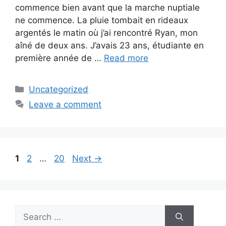
commence bien avant que la marche nuptiale
ne commence. La pluie tombait en rideaux
argentés le matin où j’ai rencontré Ryan, mon
aîné de deux ans. J’avais 23 ans, étudiante en
première année de …
Read more
Categories
Uncategorized
Leave a comment
Page
Page
Page
1
2
…
20
Next
→
Search
for: