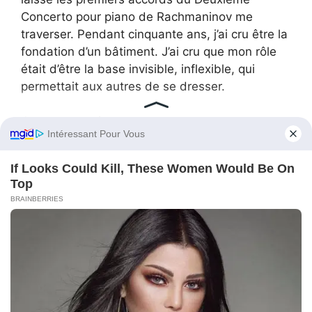
Concerto pour piano de Rachmaninov me
traverser. Pendant cinquante ans, j’ai cru être la
fondation d’un bâtiment. J’ai cru que mon rôle
était d’être la base invisible, inflexible, qui
permettait aux autres de se dresser.
Je me trompais.
Une fondation n’est qu’une partie d’un édifice.
Ce n’est pas l’ensemble. Je suis les fenêtres qui
laissent entrer la lumière. Je suis le toit qui
protège l’esprit. Je suis les balcons qui
regardent vers l’horizon.
Langston est quelque part sur la côte,
désormais, dans une chambre louée, ses
appels ignorés par ses frères et sœurs, sa