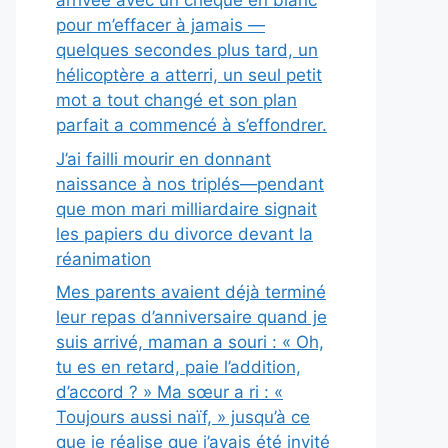
arrivée avec un chèque en blanc
pour m’effacer à jamais —
quelques secondes plus tard, un
hélicoptère a atterri, un seul petit
mot a tout changé et son plan
parfait a commencé à s’effondrer.
J’ai failli mourir en donnant
naissance à nos triplés—pendant
que mon mari milliardaire signait
les papiers du divorce devant la
réanimation
Mes parents avaient déjà terminé
leur repas d’anniversaire quand je
suis arrivé, maman a souri : « Oh,
tu es en retard, paie l’addition,
d’accord ? » Ma sœur a ri : «
Toujours aussi naïf, » jusqu’à ce
que je réalise que j’avais été invité