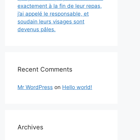
exactement à la fin de leur repas,
j’ai appelé le responsable, et
soudain leurs visages sont
devenus pâles.
Recent Comments
Mr WordPress
on
Hello world!
Archives