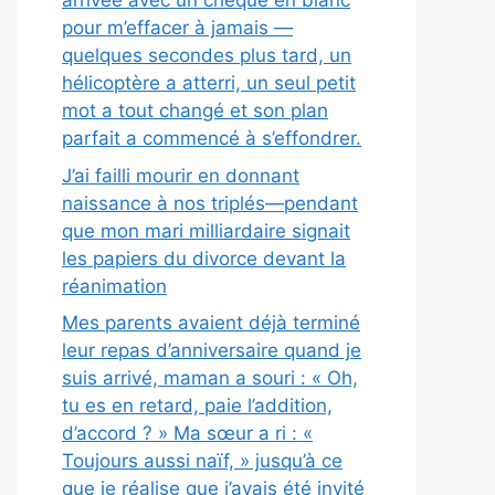
arrivée avec un chèque en blanc
pour m’effacer à jamais —
quelques secondes plus tard, un
hélicoptère a atterri, un seul petit
mot a tout changé et son plan
parfait a commencé à s’effondrer.
J’ai failli mourir en donnant
naissance à nos triplés—pendant
que mon mari milliardaire signait
les papiers du divorce devant la
réanimation
Mes parents avaient déjà terminé
leur repas d’anniversaire quand je
suis arrivé, maman a souri : « Oh,
tu es en retard, paie l’addition,
d’accord ? » Ma sœur a ri : «
Toujours aussi naïf, » jusqu’à ce
que je réalise que j’avais été invité