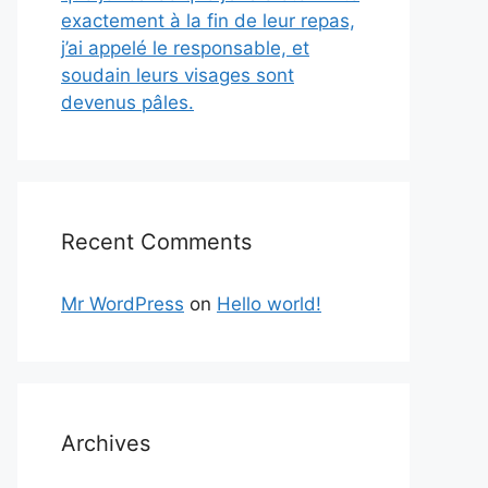
exactement à la fin de leur repas,
j’ai appelé le responsable, et
soudain leurs visages sont
devenus pâles.
Recent Comments
Mr WordPress
on
Hello world!
Archives