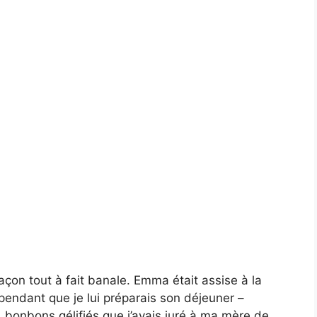
çon tout à fait banale. Emma était assise à la
s pendant que je lui préparais son déjeuner –
bonbons gélifiés que j’avais juré à ma mère de