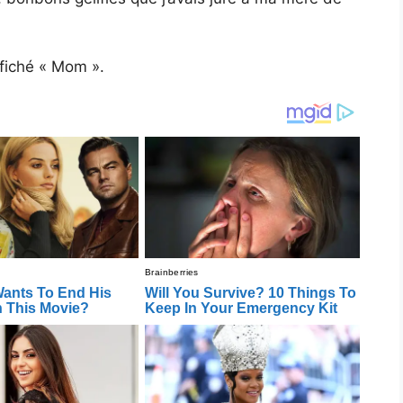
ffiché « Mom ».