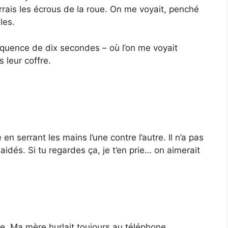
rais les écrous de la roue. On me voyait, penché
les.
séquence de dix secondes – où l’on me voyait
 leur coffre.
en serrant les mains l’une contre l’autre. Il n’a pas
 aidés. Si tu regardes ça, je t’en prie… on aimerait
ume. Ma mère hurlait toujours au téléphone.