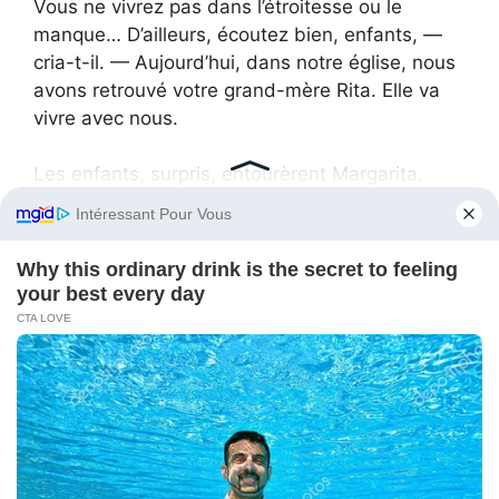
Vous ne vivrez pas dans l’étroitesse ou le
manque… D’ailleurs, écoutez bien, enfants, —
cria-t-il. — Aujourd’hui, dans notre église, nous
avons retrouvé votre grand-mère Rita. Elle va
vivre avec nous.
Les enfants, surpris, entourèrent Margarita.
— Vous savez raconter des histoires ? —
demanda Katya.
— Bien sûr, ma chérie, — répondit Rita. — On
m’en lisait beaucoup à l’orphelinat.
— Vous aussi, vous avez vécu à l’orphelinat ? —
demandèrent Vika et Sasha, tout excités. — On
pensait que seuls les petits enfants y vivaient.