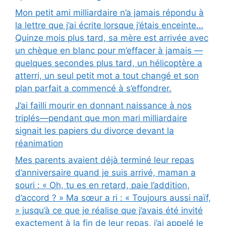
Mon petit ami milliardaire n’a jamais répondu à
la lettre que j’ai écrite lorsque j’étais enceinte…
Quinze mois plus tard, sa mère est arrivée avec
un chèque en blanc pour m’effacer à jamais —
quelques secondes plus tard, un hélicoptère a
atterri, un seul petit mot a tout changé et son
plan parfait a commencé à s’effondrer.
J’ai failli mourir en donnant naissance à nos
triplés—pendant que mon mari milliardaire
signait les papiers du divorce devant la
réanimation
Mes parents avaient déjà terminé leur repas
d’anniversaire quand je suis arrivé, maman a
souri : « Oh, tu es en retard, paie l’addition,
d’accord ? » Ma sœur a ri : « Toujours aussi naïf,
» jusqu’à ce que je réalise que j’avais été invité
exactement à la fin de leur repas, j’ai appelé le