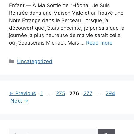
Enfant — À Ma Sortie de l’Hôpital, Je Suis
Rentrée dans une Maison Vide et ai Trouvé une
Note Étrange dans le Berceau Lorsque j’ai
découvert que j’étais enceinte, je pensais que la
journée la plus heureuse de ma vie serait celle
où j’épouserais Michael. Mais …
Read more
Categories
Uncategorized
Page
Page
Page
Page
Page
←
Previous
1
…
275
276
277
…
294
Next
→
Search