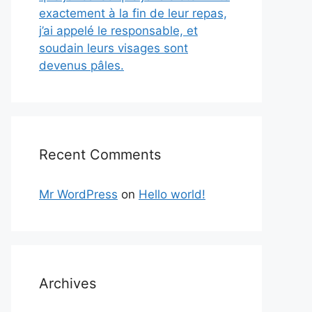
exactement à la fin de leur repas,
j’ai appelé le responsable, et
soudain leurs visages sont
devenus pâles.
Recent Comments
Mr WordPress
on
Hello world!
Archives