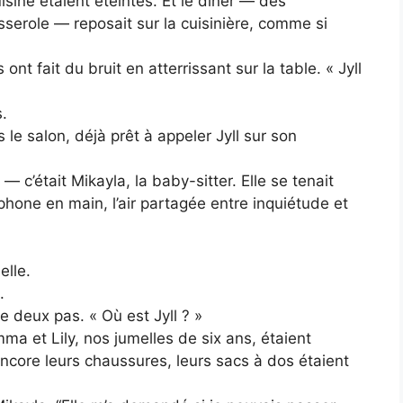
uisine étaient éteintes. Et le dîner — des
serole — reposait sur la cuisinière, comme si
 ont fait du bruit en atterrissant sur la table. « Jyll
s.
le salon, déjà prêt à appeler Jyll sur son
— c’était Mikayla, la baby-sitter. Elle se tenait
phone en main, l’air partagée entre inquiétude et
elle.
.
 deux pas. « Où est Jyll ? »
mma et Lily, nos jumelles de six ans, étaient
t encore leurs chaussures, leurs sacs à dos étaient