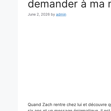
demander à ma 
June 2, 2026
by
admin
Quand Zach rentre chez lui et découvre q
six ans et un message énigmatique, il est f