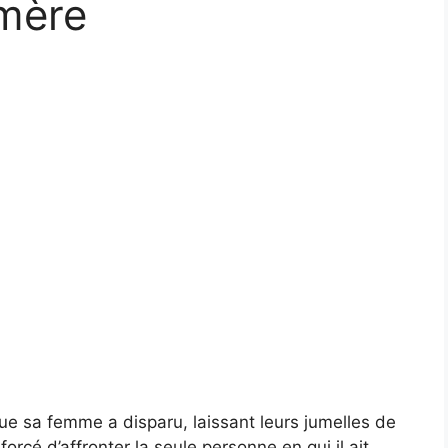
mère
ue sa femme a disparu, laissant leurs jumelles de
orcé d’affronter la seule personne en qui il ait