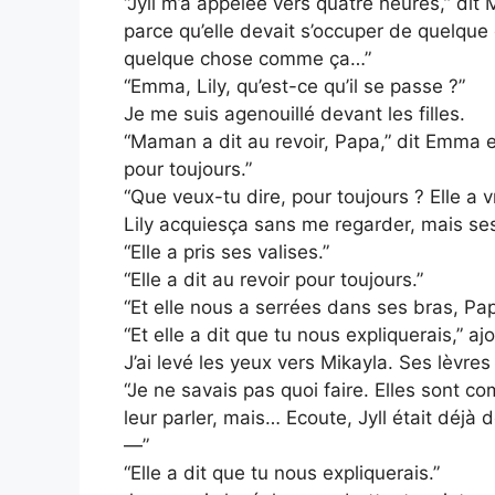
“Jyll m’a appelée vers quatre heures,” dit
parce qu’elle devait s’occuper de quelque
quelque chose comme ça…”
“Emma, Lily, qu’est-ce qu’il se passe ?”
Je me suis agenouillé devant les filles.
“Maman a dit au revoir, Papa,” dit Emma en
pour toujours.”
“Que veux-tu dire, pour toujours ? Elle a v
Lily acquiesça sans me regarder, mais ses
“Elle a pris ses valises.”
“Elle a dit au revoir pour toujours.”
“Et elle nous a serrées dans ses bras, Pap
“Et elle a dit que tu nous expliquerais,” aj
J’ai levé les yeux vers Mikayla. Ses lèvres
“Je ne savais pas quoi faire. Elles sont c
leur parler, mais… Ecoute, Jyll était déjà
—”
“Elle a dit que tu nous expliquerais.”