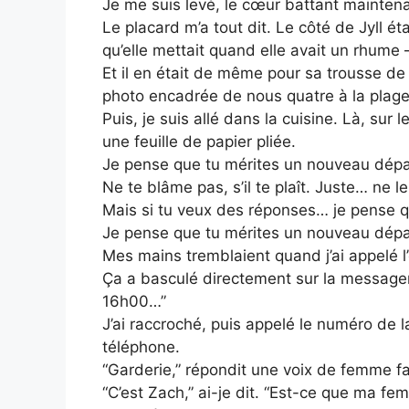
Je me suis levé, le cœur battant maintenan
Le placard m’a tout dit. Le côté de Jyll ét
qu’elle mettait quand elle avait un rhume 
Et il en était de même pour sa trousse de 
photo encadrée de nous quatre à la plage l
Puis, je suis allé dans la cuisine. Là, sur 
une feuille de papier pliée.
Je pense que tu mérites un nouveau départ
Ne te blâme pas, s’il te plaît. Juste… ne le
Mais si tu veux des réponses… je pense q
Je pense que tu mérites un nouveau départ
Mes mains tremblaient quand j’ai appelé l’
Ça a basculé directement sur la messager
16h00…”
J’ai raccroché, puis appelé le numéro de l
téléphone.
“Garderie,” répondit une voix de femme fa
“C’est Zach,” ai-je dit. “Est-ce que ma f