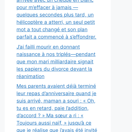
arrivée avec un chèque en blanc
pour m’effacer à jamais —
quelques secondes plus tard, un
hélicoptère a atterri, un seul petit
mot a tout changé et son plan
parfait a commencé à s’effondrer.
J’ai failli mourir en donnant
naissance à nos triplés—pendant
que mon mari milliardaire signait
les papiers du divorce devant la
réanimation
Mes parents avaient déjà terminé
leur repas d’anniversaire quand je
suis arrivé, maman a souri : « Oh,
tu es en retard, paie l’addition,
d’accord ? » Ma sœur a ri : «
Toujours aussi naïf, » jusqu’à ce
que je réalise que j’avais été invité