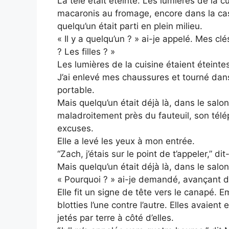
La télé était éteinte. Les lumières de la c
macaronis au fromage, encore dans la cas
quelqu’un était parti en plein milieu.
« Il y a quelqu’un ? » ai-je appelé. Mes clés
? Les filles ? »
Les lumières de la cuisine étaient éteinte
J’ai enlevé mes chaussures et tourné dans 
portable.
Mais quelqu’un était déjà là, dans le salon 
maladroitement près du fauteuil, son télé
excuses.
Elle a levé les yeux à mon entrée.
“Zach, j’étais sur le point de t’appeler,” dit-
Mais quelqu’un était déjà là, dans le salon
« Pourquoi ? » ai-je demandé, avançant de
Elle fit un signe de tête vers le canapé. E
blotties l’une contre l’autre. Elles avaien
jetés par terre à côté d’elles.