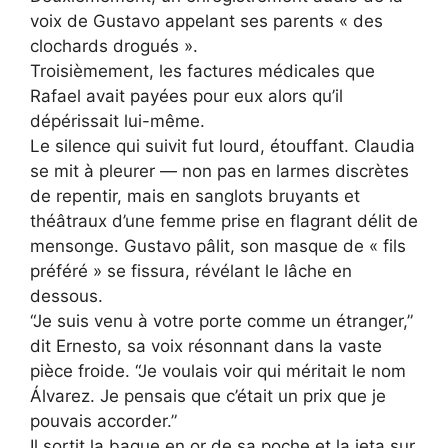
voix de Gustavo appelant ses parents « des
clochards drogués ».
Troisièmement, les factures médicales que
Rafael avait payées pour eux alors qu’il
dépérissait lui-même.
Le silence qui suivit fut lourd, étouffant. Claudia
se mit à pleurer — non pas en larmes discrètes
de repentir, mais en sanglots bruyants et
théâtraux d’une femme prise en flagrant délit de
mensonge. Gustavo pâlit, son masque de « fils
préféré » se fissura, révélant le lâche en
dessous.
“Je suis venu à votre porte comme un étranger,”
dit Ernesto, sa voix résonnant dans la vaste
pièce froide. “Je voulais voir qui méritait le nom
Álvarez. Je pensais que c’était un prix que je
pouvais accorder.”
Il sortit la bague en or de sa poche et la jeta sur