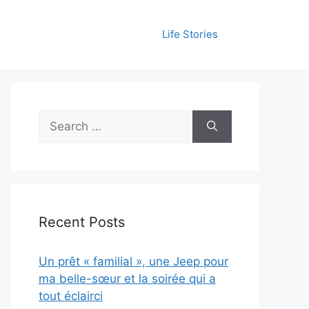
Life Stories
Search
for:
Recent Posts
Un prêt « familial », une Jeep pour
ma belle-sœur et la soirée qui a
tout éclairci