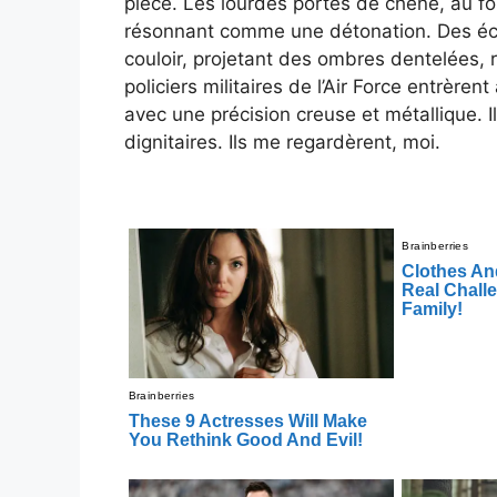
pièce. Les lourdes portes de chêne, au fon
résonnant comme une détonation. Des écla
couloir, projetant des ombres dentelées, r
policiers militaires de l’Air Force entrèren
avec une précision creuse et métallique. I
dignitaires. Ils me regardèrent, moi.