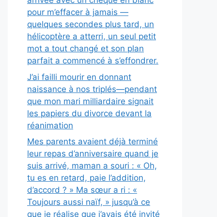
arrivée avec un chèque en blanc
pour m’effacer à jamais —
quelques secondes plus tard, un
hélicoptère a atterri, un seul petit
mot a tout changé et son plan
parfait a commencé à s’effondrer.
J’ai failli mourir en donnant
naissance à nos triplés—pendant
que mon mari milliardaire signait
les papiers du divorce devant la
réanimation
Mes parents avaient déjà terminé
leur repas d’anniversaire quand je
suis arrivé, maman a souri : « Oh,
tu es en retard, paie l’addition,
d’accord ? » Ma sœur a ri : «
Toujours aussi naïf, » jusqu’à ce
que je réalise que j’avais été invité