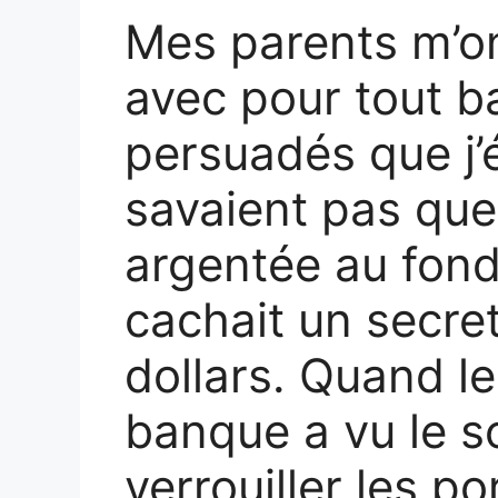
Mes parents m’on
avec pour tout b
persuadés que j’é
savaient pas que 
argentée au fon
cachait un secret
dollars. Quand le
banque a vu le so
verrouiller les po