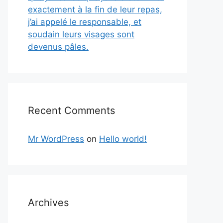
exactement à la fin de leur repas,
j’ai appelé le responsable, et
soudain leurs visages sont
devenus pâles.
Recent Comments
Mr WordPress
on
Hello world!
Archives