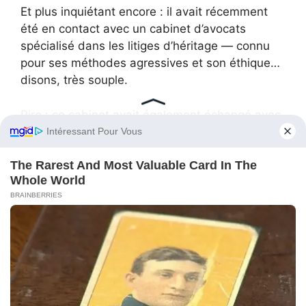
Et plus inquiétant encore : il avait récemment
été en contact avec un cabinet d’avocats
spécialisé dans les litiges d’héritage — connu
pour ses méthodes agressives et son éthique…
disons, très souple.
Pire : ce cabinet avait également échangé avec
l’agence de recrutement qui avait “placé” Elena.
Cette fois, plus de doute.
Elena n’était qu’un pion. Une pièce sur
l’échiquier.
Marco jouait pour s’emparer de la fortune
familiale.
Mais comment ? Quelle faille pouvait-il exploiter