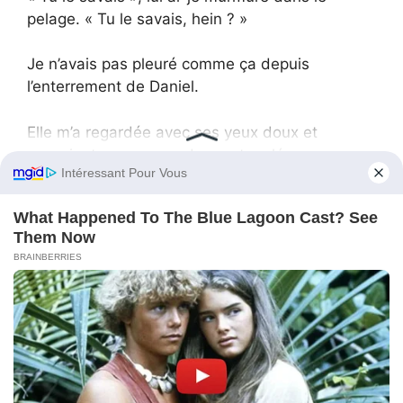
pelage. « Tu le savais, hein ? »
Je n’avais pas pleuré comme ça depuis
l’enterrement de Daniel.
Elle m’a regardée avec ses yeux doux et
conscients, sa queue donnant un léger coup sur
le sol. Son regard ne s’est pas dérobé. Il n’en
avait pas besoin.
« C’est lui qui t’a envoyée vers nous », ai-je dit,
en faisant glisser ma main le long de son dos,
lentement, en tremblant. « Pas directement,
pas bruyamment. Mais c’est Daniel qui t’a
envoyée jusqu’à nous. »
La vérité s’est déposée sur moi comme une
couverture : lourde, mais chaude. Daniel ne