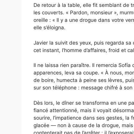
De retour à la table, elle fit semblant de
les couverts. « Pardon, monsieur », murm
oreille : « Il y a une drogue dans votre v
elle s’éloigna.
Javier la suivit des yeux, puis regarda sa 
cet instant, l’homme d’affaires, froid et cal
Il ne laissa rien paraître. Il remercia Sofí
apparences, leva sa coupe. « À nous, mon a
de boire, humecta à peine ses lèvres, puis 
sur son téléphone : message chifré à son
Dès lors, le dîner se transforma en une pa
fiancé attentionné, mais il voyait désormai
sourire, l’impatience dans ses gestes, la f
glacée — non à cause de la drogue, mais fa
contenterait pas de l’arrêter : il l’expose