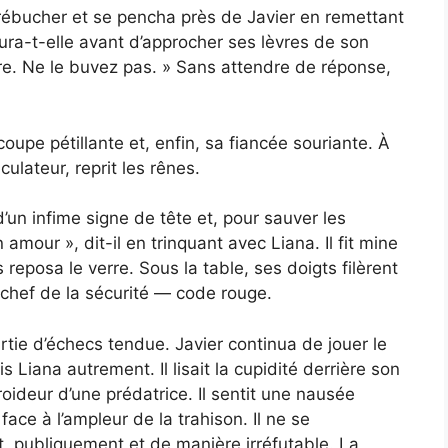
 trébucher et se pencha près de Javier en remettant
ura-t-elle avant d’approcher ses lèvres de son
erre. Ne le buvez pas. » Sans attendre de réponse,
coupe pétillante et, enfin, sa fiancée souriante. À
culateur, reprit les rênes.
a d’un infime signe de tête et, pour sauver les
mour », dit-il en trinquant avec Liana. Il fit mine
reposa le verre. Sous la table, ses doigts filèrent
 chef de la sécurité — code rouge.
rtie d’échecs tendue. Javier continua de jouer le
s Liana autrement. Il lisait la cupidité derrière son
roideur d’une prédatrice. Il sentit une nausée
ce à l’ampleur de la trahison. Il ne se
rait, publiquement et de manière irréfutable. La