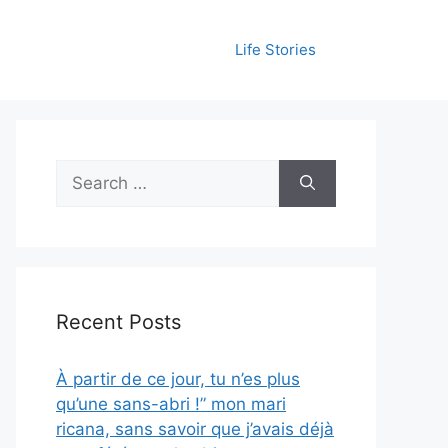
Life Stories
Search
for:
Recent Posts
À partir de ce jour, tu n’es plus
qu’une sans-abri !” mon mari
ricana, sans savoir que j’avais déjà