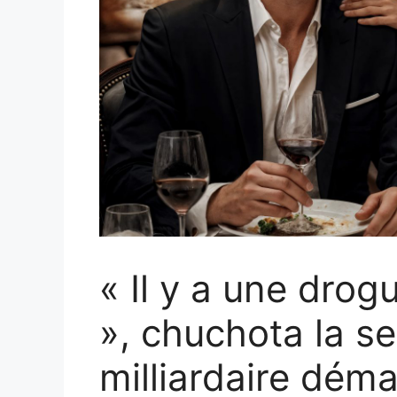
« Il y a une drog
», chuchota la se
milliardaire dém