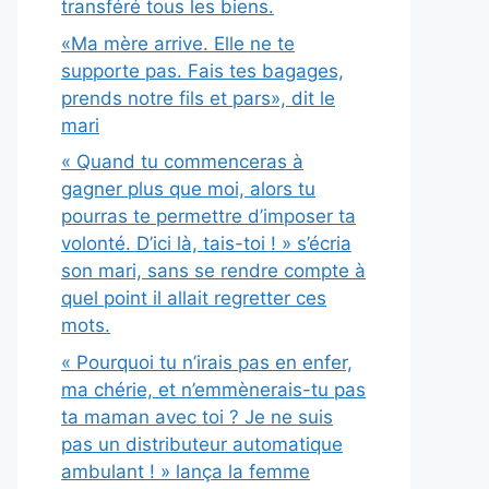
transféré tous les biens.
«Ma mère arrive. Elle ne te
supporte pas. Fais tes bagages,
prends notre fils et pars», dit le
mari
« Quand tu commenceras à
gagner plus que moi, alors tu
pourras te permettre d’imposer ta
volonté. D’ici là, tais-toi ! » s’écria
son mari, sans se rendre compte à
quel point il allait regretter ces
mots.
« Pourquoi tu n’irais pas en enfer,
ma chérie, et n’emmènerais-tu pas
ta maman avec toi ? Je ne suis
pas un distributeur automatique
ambulant ! » lança la femme