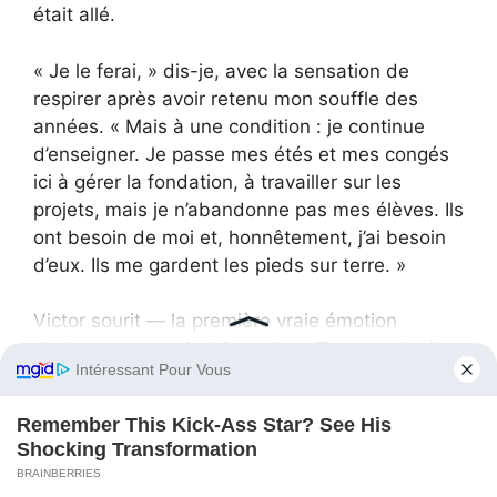
était allé.
« Je le ferai, » dis-je, avec la sensation de
respirer après avoir retenu mon souffle des
années. « Mais à une condition : je continue
d’enseigner. Je passe mes étés et mes congés
ici à gérer la fondation, à travailler sur les
projets, mais je n’abandonne pas mes élèves. Ils
ont besoin de moi et, honnêtement, j’ai besoin
d’eux. Ils me gardent les pieds sur terre. »
Victor sourit — la première vraie émotion
chaleureuse que je lui voyais. « Ton grand-père
avait prévu que tu dirais exactement ça. Il l’a
même écrit. » Il sortit un autre document.
L’écriture de Grand-père était nette : « Ethan
voudra continuer à enseigner. Laissez-le. Un
professeur devenu philanthrope changera le