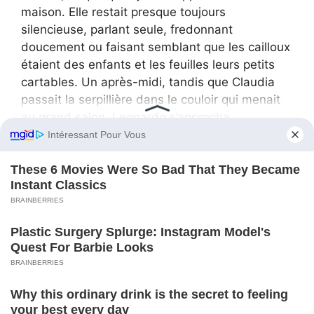
maison. Elle restait presque toujours
silencieuse, parlant seule, fredonnant
doucement ou faisant semblant que les cailloux
étaient des enfants et les feuilles leurs petits
cartables. Un après-midi, tandis que Claudia
passait la serpillière dans le couloir qui menait
au grand salon, Leonardo s’approcha.
Non pas pour donner un ordre ou demander
quelque chose sur le travail : il voulait parler. Il
demanda comment allait Renata, si elle tombait
souvent malade, si elle mangeait bien. Claudia
répondit sur la défensive, sans comprendre
pourquoi il s’intéressait autant. Leonardo croisa
les bras et dit qu’il y a des enfants qui mangent
mal par manque d’argent ou de temps, que
parfois la vie ne le permet pas. Claudia le
regarda, surprise.