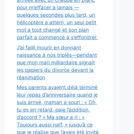
arrivée avec un chèque en blanc
pour m’effacer à jamais —
quelques secondes plus tard, un
hélicoptère a atterri, un seul petit
mot a tout changé et son plan
parfait a commencé à s’effondrer.
J’ai failli mourir en donnant
naissance à nos triplés—pendant
que mon mari milliardaire signait
les papiers du divorce devant la
réanimation
Mes parents avaient déjà terminé
leur repas d’anniversaire quand je
suis arrivé, maman a souri : « Oh,
tu es en retard, paie l’addition,
d’accord ? » Ma sœur a ri : «
Toujours aussi naïf, » jusqu’à ce
que je réalise que j’avais été invité