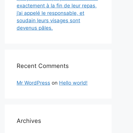
exactement à la fin de leur repas,
j’ai appelé le responsable, et
soudain leurs visages sont
devenus pâles.
Recent Comments
Mr WordPress
on
Hello world!
Archives