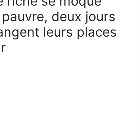
 riche se moque
 pauvre, deux jours
hangent leurs places
r