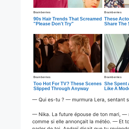
— Qui es-tu ? — murmura Lera, sentant so
— Nika. La future épouse de ton mari, — 
comme si elle annonçait la météo. — Et toi
parler de toi. Andreï disait que tu revien