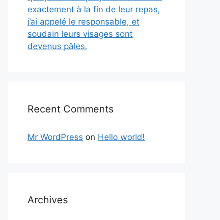
exactement à la fin de leur repas,
j’ai appelé le responsable, et
soudain leurs visages sont
devenus pâles.
Recent Comments
Mr WordPress
on
Hello world!
Archives