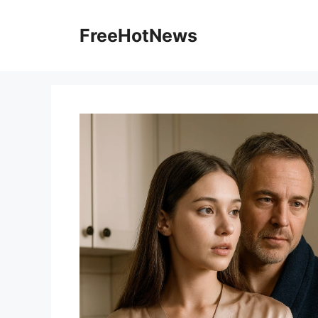
Skip
to
FreeHotNews
content