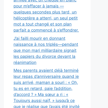
arrivée avec un chèque en blanc
pour m’effacer à jamais —
quelques secondes plus tard, un
hélicoptère a atterri, un seul petit
mot a tout changé et son plan
parfait a commencé à s’effondrer.
J’ai failli mourir en donnant
naissance à nos triplés—pendant
que mon mari milliardaire signait
les papiers du divorce devant la
réanimation
Mes parents avaient déjà terminé
leur repas d’anniversaire quand je
suis arrivé, maman a souri : « Oh,
tu es en retard, paie l’addition,
d’accord ? » Ma sœur a ri : «
Toujours aussi naïf, » jusqu’à ce
que je réalise que j’avais été invité