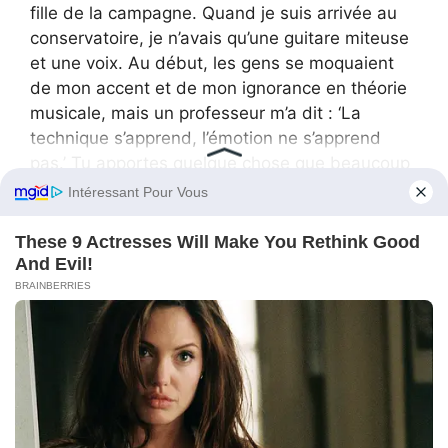
fille de la campagne. Quand je suis arrivée au
conservatoire, je n’avais qu’une guitare miteuse
et une voix. Au début, les gens se moquaient
de mon accent et de mon ignorance en théorie
musicale, mais un professeur m’a dit : ‘La
technique s’apprend, l’émotion ne s’apprend
pas.’ Tu apportes quelque chose que beaucoup
ont oublié : une raison de chanter. »
Sophie resta silencieuse. Elle n’avait jamais
pensé que ça pouvait être une force. Quelques
jours plus tard, la classe reçut pour mission de
préparer un solo pour le spectacle final.
Eliza choisit un air italien complexe. Un autre
élève choisit un morceau de comédie musicale
de Broadway. Quant à Sophie, elle opta pour un
classique : une chanson country, « You Are My