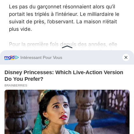
Les pas du garçonnet résonnaient alors qu’il
portait les triplés à l’intérieur. Le milliardaire le
suivait de près, l’observant. La maison n’était
plus vide.
Pour la première fois depuis des années, elle
semblait vivante. La villa n’était plus silencieuse.
La nuit, les couloirs résonnaient des pleurs des
bébés.
Le milliardaire, habitué à dormir dans le silence
de son lit de soie, se réveillait maintenant aux
gémissements feutrés. Il sautait hors du lit, le
cœur battant à mille à l’heure, et courait le long
des longs couloirs. À chaque fois, il trouvait le
garçonnet déjà éveillé, berçant un des triplés
avec délicatesse, tandis qu’il essayait de calmer