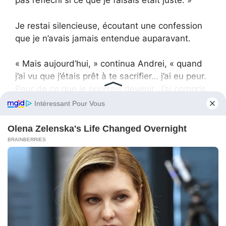
pas réfléchi si ce que je faisais était juste. »
Je restai silencieuse, écoutant une confession
que je n’avais jamais entendue auparavant.
« Mais aujourd’hui, » continua Andrei, « quand
j’ai vu que j’étais prêt à te sacrifier… j’ai eu peur.
Peur de ce que je pourrais devenir. J’ai compris
que ce problème n’était pas assez important
pour détruire ce qu’on a construit ensemble
toutes ces années. »
« Comment savoir qu’un nouveau problème
n’émergera pas demain ? » demandai-je. « Et
que tout recommencera ? »
« Il ne reviendra pas, » répondit fermement
Andrei. « Du moins pas sous la même forme.