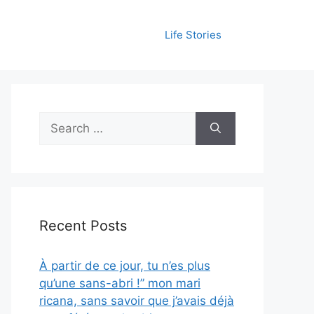
Life Stories
Search
for:
Recent Posts
À partir de ce jour, tu n’es plus
qu’une sans-abri !” mon mari
ricana, sans savoir que j’avais déjà