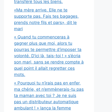
transféré tous les biens.
«Ma mère arrive. Elle ne te
supporte pas. Fais tes bagages,
prends notre fils et pars», dit le
mari
« Quand tu commenceras à
gagner plus que moi, alors tu
pourras te permettre d’imposer ta
volonté. D’ici là, tais-toi ! » s’écria
son mari, sans se rendre compte à
quel point il allait regretter ces
mots.
« Pourquoi tu n’irais pas en enfer,
ma chérie, et n’emmènerais-tu pas
ta maman avec toi ? Je ne suis
pas un distributeur automatique
ambulant ! » lança la femme