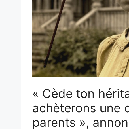
« Cède ton hérit
achèterons une 
parents », annon