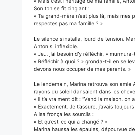
« Mais c’est l’héritage de ma famille, Anton.
Son ton se fit cinglant :
« Ta grand-mère n’est plus là, mais mes p
respectes pas ma famille ? »
Le silence s’installa, lourd de tension. Mar
Anton si inflexible.
« Je… j’ai besoin d’y réfléchir, » murmura-t
« Réfléchir à quoi ? » gronda-t-il en se
devons nous occuper de mes parents. »
Le lendemain, Marina retrouva son amie A
rayons du soleil dansaient dans les cheveu
« Il t’a vraiment dit : “Vend la maison, o
« Exactement. Je t’assure, j’avais toujou
Alisa fronça les sourcils :
« Et qu’est-ce qui a changé ? »
Marina haussa les épaules, dépourvue de