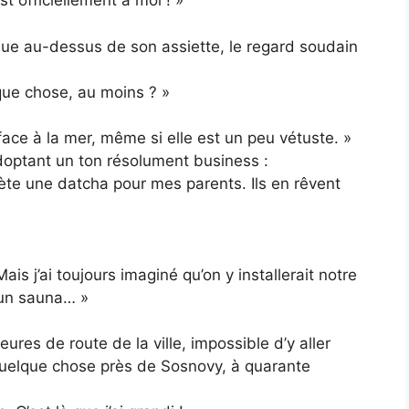
 officiellement à moi ! »
due au-dessus de son assiette, le regard soudain
lque chose, au moins ? »
face à la mer, même si elle est un peu vétuste. »
doptant un ton résolument business :
ète une datcha pour mes parents. Ils en rêvent
 j’ai toujours imaginé qu’on y installerait notre
 un sauna… »
eures de route de la ville, impossible d’y aller
uelque chose près de Sosnovy, à quarante