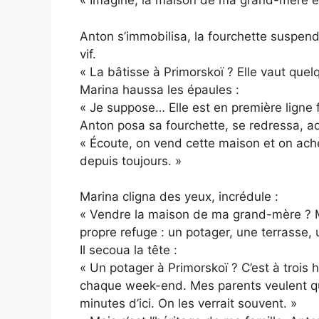
« Imagine, la maison de ma grand-mère est
Anton s’immobilisa, la fourchette suspen
vif.
« La bâtisse à Primorskoï ? Elle vaut que
Marina haussa les épaules :
« Je suppose… Elle est en première ligne 
Anton posa sa fourchette, se redressa, a
« Écoute, on vend cette maison et on ach
depuis toujours. »
Marina cligna des yeux, incrédule :
« Vendre la maison de ma grand-mère ? Mais
propre refuge : un potager, une terrasse,
Il secoua la tête :
« Un potager à Primorskoï ? C’est à trois h
chaque week-end. Mes parents veulent q
minutes d’ici. On les verrait souvent. »