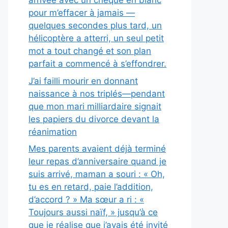
arrivée avec un chèque en blanc
pour m’effacer à jamais —
quelques secondes plus tard, un
hélicoptère a atterri, un seul petit
mot a tout changé et son plan
parfait a commencé à s’effondrer.
J’ai failli mourir en donnant
naissance à nos triplés—pendant
que mon mari milliardaire signait
les papiers du divorce devant la
réanimation
Mes parents avaient déjà terminé
leur repas d’anniversaire quand je
suis arrivé, maman a souri : « Oh,
tu es en retard, paie l’addition,
d’accord ? » Ma sœur a ri : «
Toujours aussi naïf, » jusqu’à ce
que je réalise que j’avais été invité