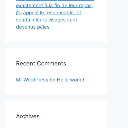
exactement à la fin de leur repas,
j’ai appelé le responsable, et
soudain leurs visages sont
devenus pâles.
Recent Comments
Mr WordPress
on
Hello world!
Archives