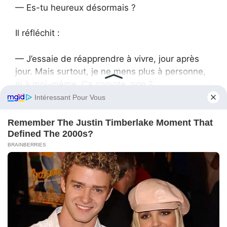
— Es-tu heureux désormais ?
Il réfléchit :
— J’essaie de réapprendre à vivre, jour après
jour. Mais surtout, je ne mens plus à personne,
ni à moi-même. Ça compte, non ?
Elle esquissa un sourire et hocha la tête.
Ce même soir, Alina était de nouveau sur la
terrasse de sa maison, aux côtés de Marat.
— Comment te sens-tu après l’avoir revu ?
demanda-t-il.
Alina serra sa main :