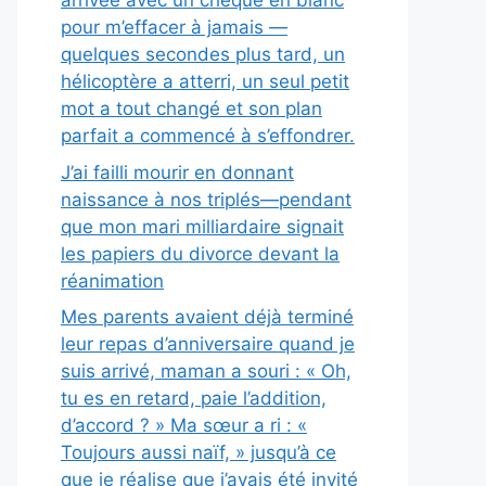
arrivée avec un chèque en blanc
pour m’effacer à jamais —
quelques secondes plus tard, un
hélicoptère a atterri, un seul petit
mot a tout changé et son plan
parfait a commencé à s’effondrer.
J’ai failli mourir en donnant
naissance à nos triplés—pendant
que mon mari milliardaire signait
les papiers du divorce devant la
réanimation
Mes parents avaient déjà terminé
leur repas d’anniversaire quand je
suis arrivé, maman a souri : « Oh,
tu es en retard, paie l’addition,
d’accord ? » Ma sœur a ri : «
Toujours aussi naïf, » jusqu’à ce
que je réalise que j’avais été invité