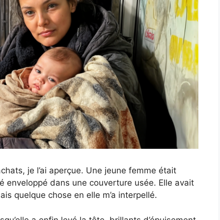
chats, je l’ai aperçue. Une jeune femme était
bé enveloppé dans une couverture usée. Elle avait
ais quelque chose en elle m’a interpellé.
squ’elle a enfin levé la tête, brillants d’épuisement