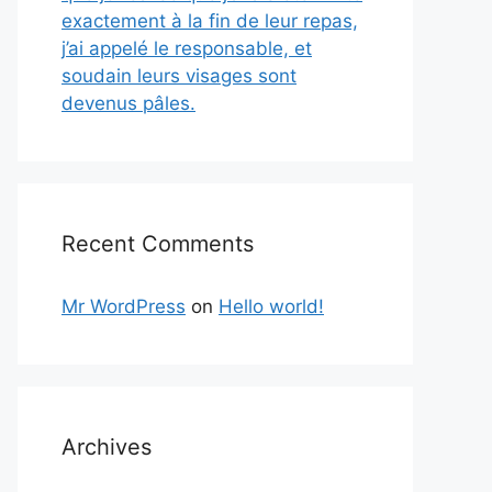
exactement à la fin de leur repas,
j’ai appelé le responsable, et
soudain leurs visages sont
devenus pâles.
Recent Comments
Mr WordPress
on
Hello world!
Archives