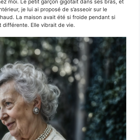
z moi. Le petit garçon gigotait dans ses bras, et
ntérieur, je lui ai proposé de s’asseoir sur le
haud. La maison avait été si froide pendant si
ifférente. Elle vibrait de vie.