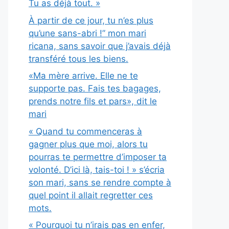
Tu as déjà tout. »
À partir de ce jour, tu n’es plus
qu’une sans-abri !” mon mari
ricana, sans savoir que j’avais déjà
transféré tous les biens.
«Ma mère arrive. Elle ne te
supporte pas. Fais tes bagages,
prends notre fils et pars», dit le
mari
« Quand tu commenceras à
gagner plus que moi, alors tu
pourras te permettre d’imposer ta
volonté. D’ici là, tais-toi ! » s’écria
son mari, sans se rendre compte à
quel point il allait regretter ces
mots.
« Pourquoi tu n’irais pas en enfer,