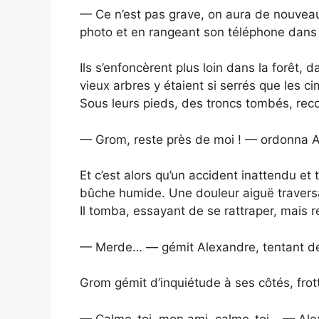
— Ce n’est pas grave, on aura de nouveau
photo et en rangeant son téléphone dans
Ils s’enfoncèrent plus loin dans la forêt, 
vieux arbres y étaient si serrés que les ci
Sous leurs pieds, des troncs tombés, rec
— Grom, reste près de moi ! — ordonna A
Et c’est alors qu’un accident inattendu et 
bûche humide. Une douleur aiguë traversa 
Il tomba, essayant de se rattraper, mais 
— Merde… — gémit Alexandre, tentant de s
Grom gémit d’inquiétude à ses côtés, frot
— Calme-toi, mon ami, calme-toi… — Alex