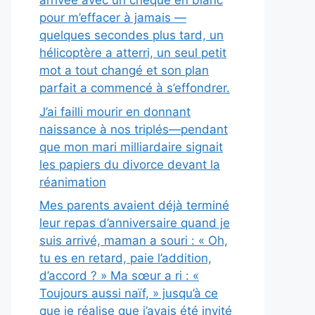
arrivée avec un chèque en blanc
pour m’effacer à jamais —
quelques secondes plus tard, un
hélicoptère a atterri, un seul petit
mot a tout changé et son plan
parfait a commencé à s’effondrer.
J’ai failli mourir en donnant
naissance à nos triplés—pendant
que mon mari milliardaire signait
les papiers du divorce devant la
réanimation
Mes parents avaient déjà terminé
leur repas d’anniversaire quand je
suis arrivé, maman a souri : « Oh,
tu es en retard, paie l’addition,
d’accord ? » Ma sœur a ri : «
Toujours aussi naïf, » jusqu’à ce
que je réalise que j’avais été invité