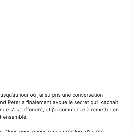
squ’au jour où j’ai surpris une conversation
 Peter a finalement avoué le secret qu’il cachait
nde s’est effondré, et j’ai commencé à remettre en
it ensemble.
s. Nous nous étions rencontrés lors d’un été