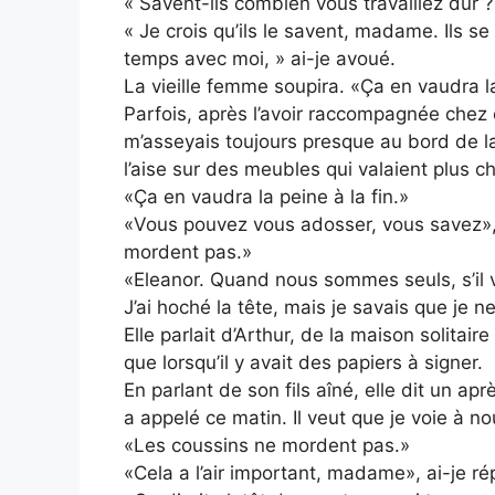
« Savent-ils combien vous travaillez dur ?
« Je crois qu’ils le savent, madame. Ils s
temps avec moi, » ai-je avoué.
La vieille femme soupira. «Ça en vaudra la
Parfois, après l’avoir raccompagnée chez el
m’asseyais toujours presque au bord de la 
l’aise sur des meubles qui valaient plus c
«Ça en vaudra la peine à la fin.»
«Vous pouvez vous adosser, vous savez»,
mordent pas.»
«Eleanor. Quand nous sommes seuls, s’il v
J’ai hoché la tête, mais je savais que je ne
Elle parlait d’Arthur, de la maison solitai
que lorsqu’il y avait des papiers à signer.
En parlant de son fils aîné, elle dit un a
a appelé ce matin. Il veut que je voie à n
«Les coussins ne mordent pas.»
«Cela a l’air important, madame», ai-je r