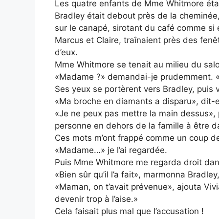
Les quatre enfants de Mme Whitmore étai
Bradley était debout près de la cheminée, 
sur le canapé, sirotant du café comme si e
Marcus et Claire, traînaient près des fen
d’eux.
Mme Whitmore se tenait au milieu du salo
«Madame ?» demandai-je prudemment. «
Ses yeux se portèrent vers Bradley, puis v
«Ma broche en diamants a disparu», dit-
«Je ne peux pas mettre la main dessus», 
personne en dehors de la famille à être 
Ces mots m’ont frappé comme un coup de 
«Madame…» je l’ai regardée.
Puis Mme Whitmore me regarda droit dans
«Bien sûr qu’il l’a fait», marmonna Bradley
«Maman, on t’avait prévenue», ajouta Vivi
devenir trop à l’aise.»
Cela faisait plus mal que l’accusation !