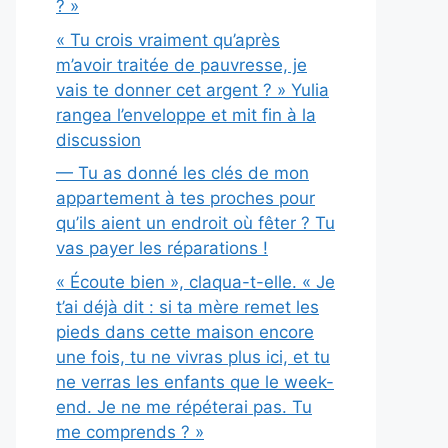
? »
« Tu crois vraiment qu’après
m’avoir traitée de pauvresse, je
vais te donner cet argent ? » Yulia
rangea l’enveloppe et mit fin à la
discussion
— Tu as donné les clés de mon
appartement à tes proches pour
qu’ils aient un endroit où fêter ? Tu
vas payer les réparations !
« Écoute bien », claqua-t-elle. « Je
t’ai déjà dit : si ta mère remet les
pieds dans cette maison encore
une fois, tu ne vivras plus ici, et tu
ne verras les enfants que le week-
end. Je ne me répéterai pas. Tu
me comprends ? »