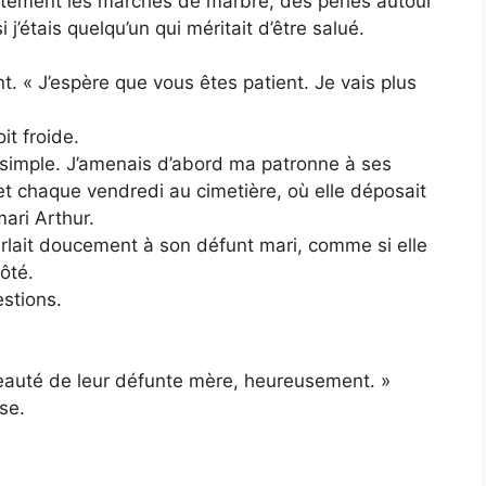
entement les marches de marbre, des perles autour
j’étais quelqu’un qui méritait d’être salué.
ant. « J’espère que vous êtes patient. Je vais plus
t froide.
simple. J’amenais d’abord ma patronne à ses
t chaque vendredi au cimetière, où elle déposait
ari Arthur.
arlait doucement à son défunt mari, comme si elle
ôté.
stions.
beauté de leur défunte mère, heureusement. »
sse.