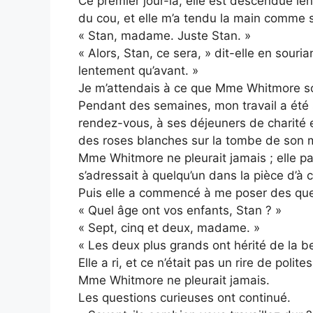
Ce premier jour-là, elle est descendue l
du cou, et elle m’a tendu la main comme si 
« Stan, madame. Juste Stan. »
« Alors, Stan, ce sera, » dit-elle en souri
lentement qu’avant. »
Je m’attendais à ce que Mme Whitmore soi
Pendant des semaines, mon travail a été 
rendez-vous, à ses déjeuners de charité e
des roses blanches sur la tombe de son m
Mme Whitmore ne pleurait jamais ; elle p
s’adressait à quelqu’un dans la pièce d’à c
Puis elle a commencé à me poser des que
« Quel âge ont vos enfants, Stan ? »
« Sept, cinq et deux, madame. »
« Les deux plus grands ont hérité de la 
Elle a ri, et ce n’était pas un rire de polite
Mme Whitmore ne pleurait jamais.
Les questions curieuses ont continué.