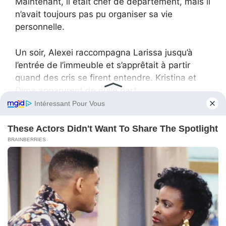
Maintenant, il était chef de département, mais il
n’avait toujours pas pu organiser sa vie
personnelle.
Un soir, Alexei raccompagna Larissa jusqu’à
l’entrée de l’immeuble et s’apprêtait à partir
quand des cris se firent entendre. Kristina et
Dima apparurent de nulle part.
— Ah, voilà ce que vous manigancez, Larissa
Petrovna, — cria Kristina. — Tu veux bien
t’accrocher à mon père sans vergogne ? Ou
alors c’est toi, soi-disant papa, qui veux
t’approcher de moi par elle ? Eh bien, vous
n’avez aucune chance, vous êtes tombés sur la
mauvaise personne.
Larissa regardait cette scène d’un air stupéfait,