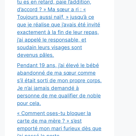
tu es en retard, paie l’addition,
d’accord ? » Ma sœur a ri : «
Toujours aussi naïf, » jusqu’à ce
que je réalise que j’avais été invité
exactement à la fin de leur repas,
j’ai appelé le responsable, et
soudain leurs visages sont
devenus pâles.
Pendant 19 ans, j’ai élevé le bébé
abandonné de ma sœur comme
s’il était sorti de mon propre corps.
Je n’ai jamais demandé à
personne de me qualifier de noble
pour cela.
« Comment oses-tu bloquer la
carte de ma mère ? » s’est
emporté mon mari furieux dès que