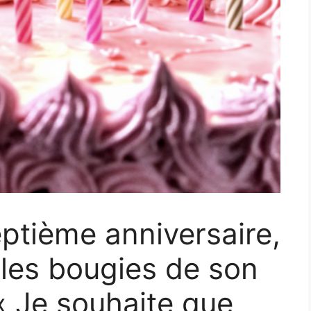
eptième anniversaire,
é les bougies de son
 « Je souhaite que