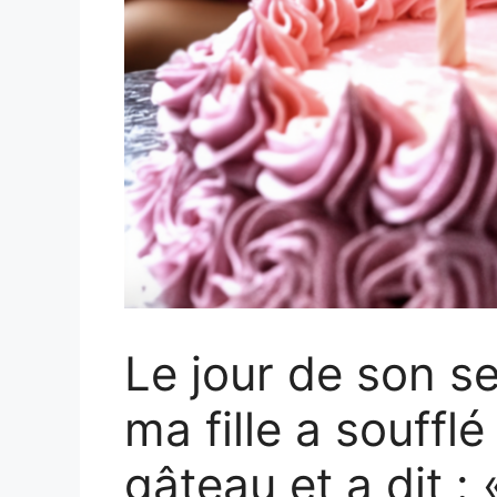
Le jour de son s
ma fille a souffl
gâteau et a dit :