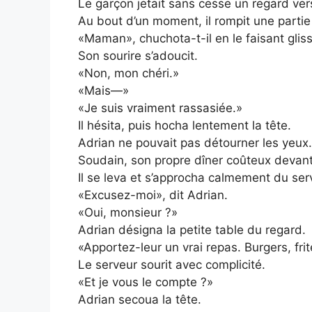
Le garçon jetait sans cesse un regard vers 
Au bout d’un moment, il rompit une parti
«Maman», chuchota-t-il en le faisant glis
Son sourire s’adoucit.
«Non, mon chéri.»
«Mais—»
«Je suis vraiment rassasiée.»
Il hésita, puis hocha lentement la tête.
Adrian ne pouvait pas détourner les yeux.
Soudain, son propre dîner coûteux devant l
Il se leva et s’approcha calmement du ser
«Excusez-moi», dit Adrian.
«Oui, monsieur ?»
Adrian désigna la petite table du regard.
«Apportez-leur un vrai repas. Burgers, fri
Le serveur sourit avec complicité.
«Et je vous le compte ?»
Adrian secoua la tête.