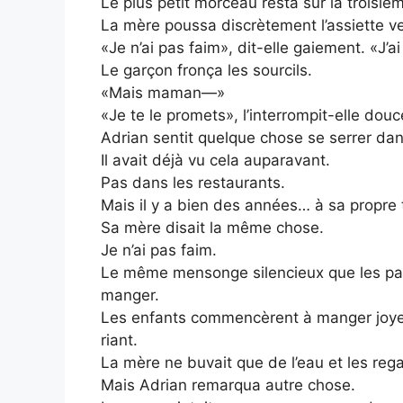
Le plus petit morceau resta sur la troisiè
La mère poussa discrètement l’assiette ve
«Je n’ai pas faim», dit-elle gaiement. «J’
Le garçon fronça les sourcils.
«Mais maman—»
«Je te le promets», l’interrompit-elle dou
Adrian sentit quelque chose se serrer dans
Il avait déjà vu cela auparavant.
Pas dans les restaurants.
Mais il y a bien des années… à sa propre 
Sa mère disait la même chose.
Je n’ai pas faim.
Le même mensonge silencieux que les pare
manger.
Les enfants commencèrent à manger joyeu
riant.
La mère ne buvait que de l’eau et les reg
Mais Adrian remarqua autre chose.