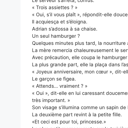
Le serveur s’arrêta, confus.
« Trois assiettes ? »
« Oui, s’il vous plaît », répondit-elle douc
Il acquiesça et s’éloigna.
Adrian s’adossa à sa chaise.
Un seul hamburger ?
Quelques minutes plus tard, la nourriture 
La mère remercia chaleureusement le serve
Avec précaution, elle coupa le hamburger 
La plus grande part, elle la plaça dans l’a
« Joyeux anniversaire, mon cœur », dit-e
Le garçon se figea.
« Attends… vraiment ? »
« Oui », dit-elle en lui caressant douceme
très important. »
Son visage s’illumina comme un sapin de 
La deuxième part revint à la petite fille.
«Et ceci est pour toi, princesse.»