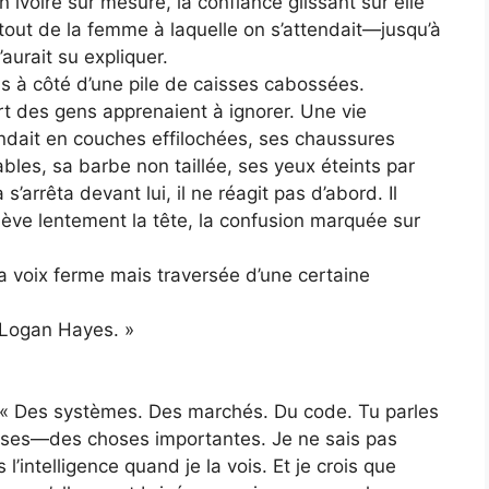
 ivoire sur mesure, la confiance glissant sur elle
out de la femme à laquelle on s’attendait—jusqu’à
aurait su expliquer.
sis à côté d’une pile de caisses cabossées.
art des gens apprenaient à ignorer. Une vie
endait en couches effilochées, ses chaussures
bles, sa barbe non taillée, ses yeux éteints par
’arrêta devant lui, il ne réagit pas d’abord. Il
 lève lentement la tête, la confusion marquée sur
sa voix ferme mais traversée d’une certaine
« Logan Hayes. »
le. « Des systèmes. Des marchés. Du code. Tu parles
oses—des choses importantes. Je ne sais pas
l’intelligence quand je la vois. Et je crois que