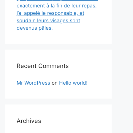
exactement à la fin de leur repas,
j’ai appelé le responsable, et
soudain leurs visages sont
devenus pâles.
Recent Comments
Mr WordPress
on
Hello world!
Archives