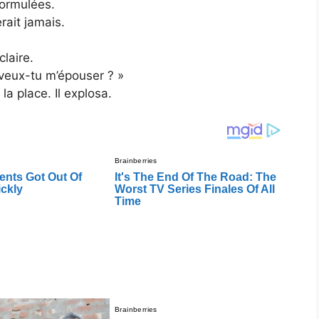
formulées.
rait jamais.
claire.
 veux-tu m’épouser ? »
a place. Il explosa.