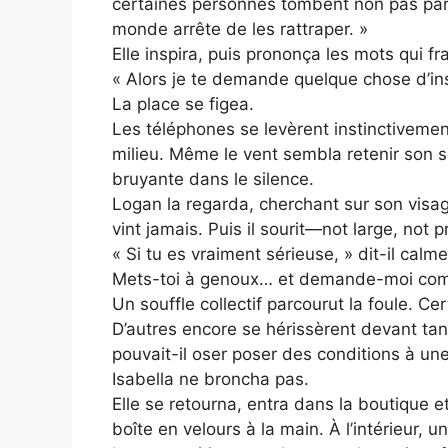
certaines personnes tombent non pas parc
monde arrête de les rattraper. »
Elle inspira, puis prononça les mots qui fr
« Alors je te demande quelque chose d’
La place se figea.
Les téléphones se levèrent instinctivemen
milieu. Même le vent sembla retenir son so
bruyante dans le silence.
Logan la regarda, cherchant sur son visag
vint jamais. Puis il sourit—not large, not
« Si tu es vraiment sérieuse, » dit-il cal
Mets-toi à genoux… et demande-moi comm
Un souffle collectif parcourut la foule. Ce
D’autres encore se hérissèrent devant t
pouvait-il oser poser des conditions à un
Isabella ne broncha pas.
Elle se retourna, entra dans la boutique e
boîte en velours à la main. À l’intérieur,