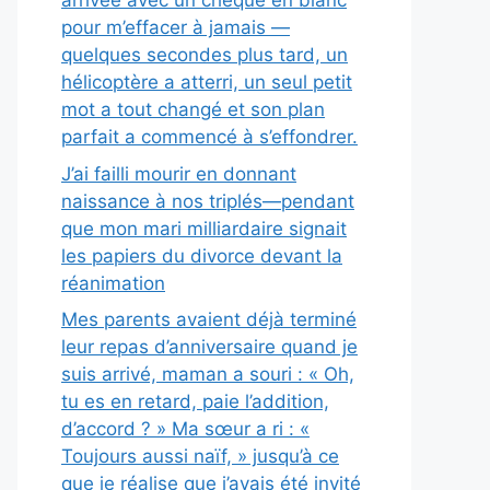
arrivée avec un chèque en blanc
pour m’effacer à jamais —
quelques secondes plus tard, un
hélicoptère a atterri, un seul petit
mot a tout changé et son plan
parfait a commencé à s’effondrer.
J’ai failli mourir en donnant
naissance à nos triplés—pendant
que mon mari milliardaire signait
les papiers du divorce devant la
réanimation
Mes parents avaient déjà terminé
leur repas d’anniversaire quand je
suis arrivé, maman a souri : « Oh,
tu es en retard, paie l’addition,
d’accord ? » Ma sœur a ri : «
Toujours aussi naïf, » jusqu’à ce
que je réalise que j’avais été invité