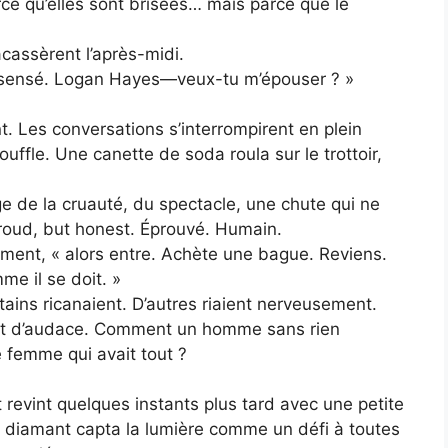
e qu’elles sont brisées… mais parce que le
acassèrent l’après-midi.
insensé. Logan Hayes—veux-tu m’épouser ? »
t. Les conversations s’interrompirent en plein
uffle. Une canette de soda roula sur le trottoir,
e de la cruauté, du spectacle, une chute qui ne
 proud, but honest. Éprouvé. Humain.
mement, « alors entre. Achète une bague. Reviens.
e il se doit. »
rtains ricanaient. D’autres riaient nerveusement.
ant d’audace. Comment un homme sans rien
e femme qui avait tout ?
t revint quelques instants plus tard avec une petite
 un diamant capta la lumière comme un défi à toutes