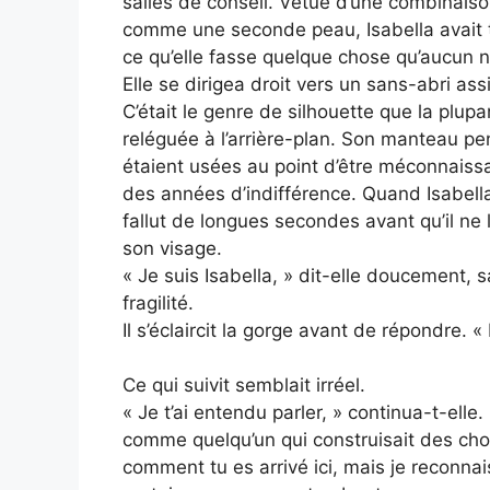
salles de conseil. Vêtue d’une combinaison
comme une seconde peau, Isabella avait t
ce qu’elle fasse quelque chose qu’aucun n’
Elle se dirigea droit vers un sans-abri as
C’était le genre de silhouette que la plup
reléguée à l’arrière-plan. Son manteau p
étaient usées au point d’être méconnaissa
des années d’indifférence. Quand Isabella s
fallut de longues secondes avant qu’il ne
son visage.
« Je suis Isabella, » dit-elle doucement, 
fragilité.
Il s’éclaircit la gorge avant de répondre. 
Ce qui suivit semblait irréel.
« Je t’ai entendu parler, » continua-t-el
comme quelqu’un qui construisait des ch
comment tu es arrivé ici, mais je reconnais 