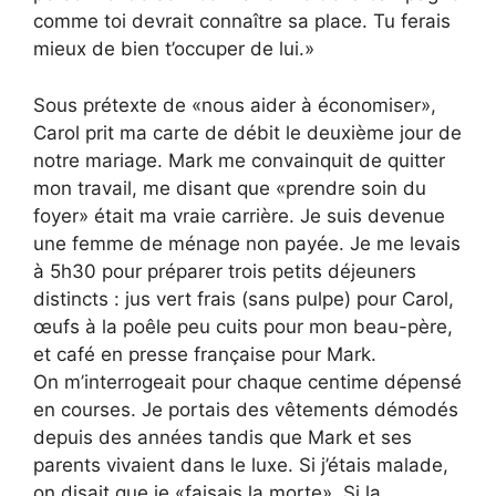
comme toi devrait connaître sa place. Tu ferais
mieux de bien t’occuper de lui.»
Sous prétexte de «nous aider à économiser»,
Carol prit ma carte de débit le deuxième jour de
notre mariage. Mark me convainquit de quitter
mon travail, me disant que «prendre soin du
foyer» était ma vraie carrière. Je suis devenue
une femme de ménage non payée. Je me levais
à 5h30 pour préparer trois petits déjeuners
distincts : jus vert frais (sans pulpe) pour Carol,
œufs à la poêle peu cuits pour mon beau-père,
et café en presse française pour Mark.
On m’interrogeait pour chaque centime dépensé
en courses. Je portais des vêtements démodés
depuis des années tandis que Mark et ses
parents vivaient dans le luxe. Si j’étais malade,
on disait que je «faisais la morte». Si la