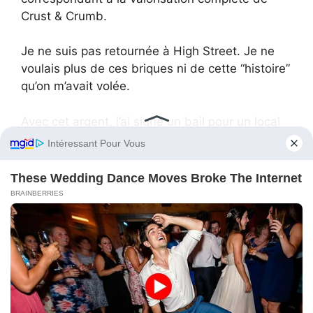
Crust & Crumb.
Je ne suis pas retournée à High Street. Je ne
voulais plus de ces briques ni de cette “histoire”
qu’on m’avait volée.
Avec cet argent, j’ai signé un bail pour un local
industriel aux murs de béton. Hauts plafonds,
ventilation dernier cri, et zéro contrainte
patrimoniale. Ce n’est pas “joli” pour Instagram.
C’est une machine à produire du pain.
Sarah est avec moi. On n’a pas de boutique : on
fait du wholesale et de la livraison haut de
gamme. En quatre mois, on a triplé la
production.