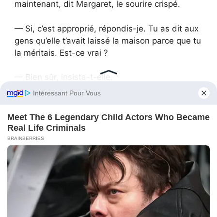
maintenant, dit Margaret, le sourire crispé.
— Si, c’est approprié, répondis-je. Tu as dit aux
gens qu’elle t’avait laissé la maison parce que tu
la méritais. Est-ce vrai ?
— Bien sûr, insista-t-elle.
— Non, dis-je calmement. Elle a signé un
accord conditionnel. Si tu fournissais des
preuves de soins et que tu couvrais des
dépenses, tu recevrais la maison. Sinon, elle me
revient. Écoute, je sais que tu l’as aidée,
Margaret. Mais ça ne te donne pas le droit de
prendre la maison de mon enfance.
Son assurance vacilla.