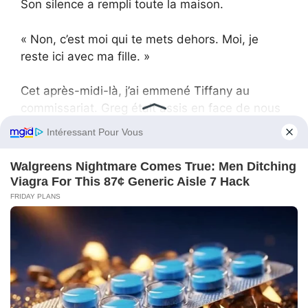
Son silence a rempli toute la maison.
« Non, c’est moi qui te mets dehors. Moi, je
reste ici avec ma fille. »
Cet après-midi-là, j’ai emmené Tiffany au
commissariat. Greg était assis en face de nous
dans la salle d’entretien, les yeux rouges, les
mains jointes. La voix de l’agent était calme,
mais tranchante.
— *Avez-vous soumis l’ADN d’un autre homme
à la clinique ?*
— *Avez-vous falsifié le consentement de votre
épouse ?*
Greg a hoché la tête. Lindsay était là aussi, les