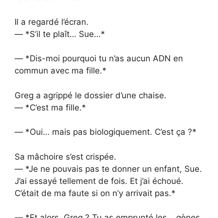
Il a regardé l’écran.
— *S’il te plaît… Sue…*
— *Dis-moi pourquoi tu n’as aucun ADN en
commun avec ma fille.*
Greg a agrippé le dossier d’une chaise.
— *C’est ma fille.*
— *Oui… mais pas biologiquement. C’est ça ?*
Sa mâchoire s’est crispée.
— *Je ne pouvais pas te donner un enfant, Sue.
J’ai essayé tellement de fois. Et j’ai échoué.
C’était de ma faute si on n’y arrivait pas.*
— *Et alors, Greg ? Tu as emprunté les… gènes