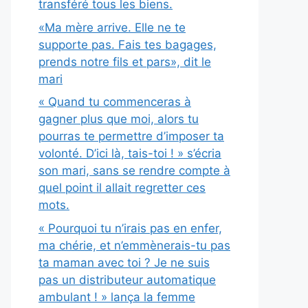
transféré tous les biens.
«Ma mère arrive. Elle ne te
supporte pas. Fais tes bagages,
prends notre fils et pars», dit le
mari
« Quand tu commenceras à
gagner plus que moi, alors tu
pourras te permettre d’imposer ta
volonté. D’ici là, tais-toi ! » s’écria
son mari, sans se rendre compte à
quel point il allait regretter ces
mots.
« Pourquoi tu n’irais pas en enfer,
ma chérie, et n’emmènerais-tu pas
ta maman avec toi ? Je ne suis
pas un distributeur automatique
ambulant ! » lança la femme