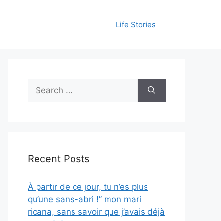
Life Stories
Search
for:
Recent Posts
À partir de ce jour, tu n’es plus
qu’une sans-abri !” mon mari
ricana, sans savoir que j’avais déjà