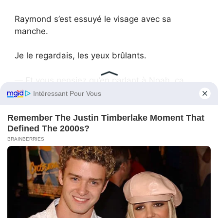
Raymond s’est essuyé le visage avec sa
manche.
Je le regardais, les yeux brûlants.
— Et vous pensiez qu’en parlant à Noah, ça
aiderait qui ? ai-je demandé.
Raymond a encore essuyé ses joues.
— Moi, a-t-il admis. Je pensais que si je
pouvais faire quelque chose de bien… si je
pouvais vous aider à arrêter de pleurer… peut-
être que je pourrais respirer.
Je me suis penchée vers lui.
— Donc vous avez utilisé mon enfant vivant
pour apaiser votre culpabilité.