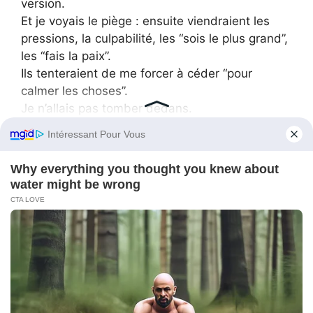
version.
Et je voyais le piège : ensuite viendraient les
pressions, la culpabilité, les “sois le plus grand”,
les “fais la paix”.
Ils tenteraient de me forcer à céder “pour
calmer les choses”.
Je n’allais pas tomber dedans.
Alors j’ai construit le mien.
Avec Sonia, on a préparé une déclaration
factuelle : un récit chronologique appuyé par
des preuves. La tentative de transfert
frauduleux, le faux tampon de notaire, les
lettres, l’arrivée avec le camion, les menaces, et
même la campagne de diffamation.
J’y ai ajouté les captures de Megan, les vocaux
de ma mère, et la lettre délirante réclamant 150
000 dollars.
Mais je ne me suis pas contenté de classer ça