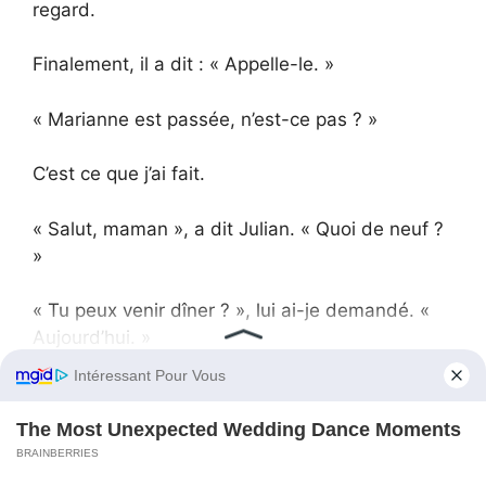
regard.
Finalement, il a dit : « Appelle-le. »
« Marianne est passée, n’est-ce pas ? »
C’est ce que j’ai fait.
« Salut, maman », a dit Julian. « Quoi de neuf ?
»
« Tu peux venir dîner ? », lui ai-je demandé. «
Aujourd’hui. »
Il y a eu un silence.
« Marianne est passée, n’est-ce pas ? », a-t-il
dit.