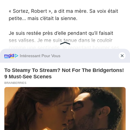
« Sortez, Robert », a dit ma mère. Sa voix était
petite… mais c’était la sienne.
Je suis restée près d’elle pendant qu’il faisait
ses valises. Je me suis tenue dans le couloir
comme une sentinelle, le regardant bourrer ses
costumes chers dans des bagages. Il n’avait
plus l’air d’un consultant. Il avait l’air d’un homme
qui avait tout misé sur un casse, et qui venait
de comprendre que le coffre était vide.
Au moment de passer la porte, il m’a lancé un
regard chargé d’un venin pur.
« Tu le regretteras. Elle sera seule. Toi, tu n’es
jamais là. »