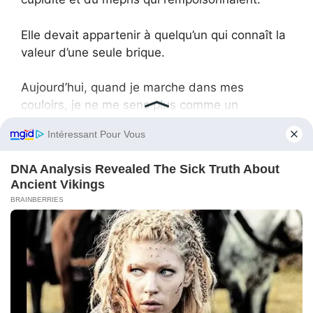
Elle devait appartenir à quelqu’un qui connaît la
valeur d’une seule brique.
Aujourd’hui, quand je marche dans mes
couloirs, je ne me sens plus comme un
obstacle. Je me sens comme l’architecte de ma
paix.
Le gris a disparu.
La lavande est revenue.
Et mon lit — mon beau lit en acajou, lourd,
solide — est exactement là où il doit être.
Je m’appelle Emily Fuentes.