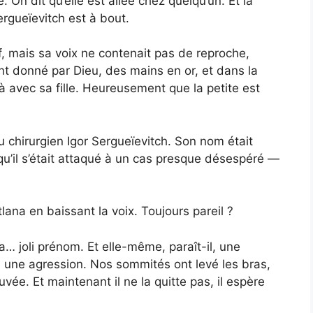
ie. On dit qu’elle est allée chez quelqu’un. Et la
ergueïevitch est à bout.
, mais sa voix ne contenait pas de reproche,
t donné par Dieu, des mains en or, et dans la
là avec sa fille. Heureusement que la petite est
u chirurgien Igor Sergueïevitch. Son nom était
qu’il s’était attaqué à un cas presque désespéré —
lana en baissant la voix. Toujours pareil ?
a… joli prénom. Et elle-même, paraît-il, une
une agression. Nos sommités ont levé les bras,
uvée. Et maintenant il ne la quitte pas, il espère