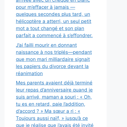
arrivée avec un chèque en blanc
pour m’effacer à jamais —
quelques secondes plus tard, un
hélicoptère a atterri, un seul petit
mot a tout changé et son plan
parfait a commencé à s’effondrer.
J’ai failli mourir en donnant
naissance à nos triplés—pendant
que mon mari milliardaire signait
les papiers du divorce devant la
réanimation
Mes parents avaient déjà terminé
leur repas d’anniversaire quand je
suis arrivé, maman a souri : « Oh,
tu es en retard, paie l’addition,
d’accord ? » Ma sœur a ri : «
Toujours aussi naïf, » jusqu’à ce
que je réalise que j’avais été invité