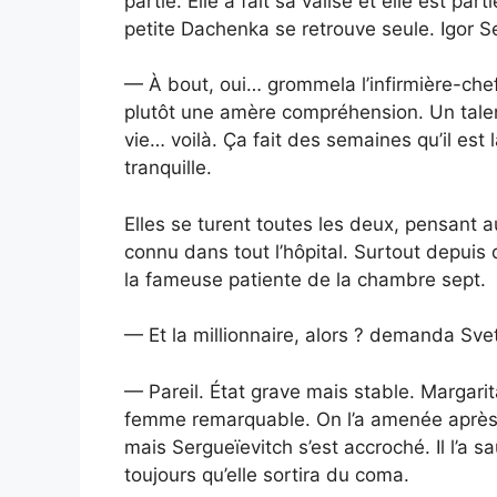
partie. Elle a fait sa valise et elle est part
petite Dachenka se retrouve seule. Igor S
— À bout, oui… grommela l’infirmière-chef
plutôt une amère compréhension. Un talen
vie… voilà. Ça fait des semaines qu’il est 
tranquille.
Elles se turent toutes les deux, pensant a
connu dans tout l’hôpital. Surtout depuis 
la fameuse patiente de la chambre sept.
— Et la millionnaire, alors ? demanda Svet
— Pareil. État grave mais stable. Margarit
femme remarquable. On l’a amenée après 
mais Sergueïevitch s’est accroché. Il l’a sa
toujours qu’elle sortira du coma.