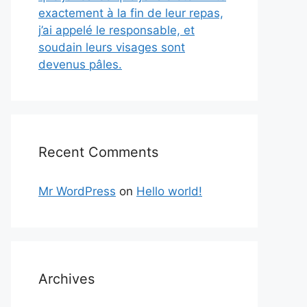
exactement à la fin de leur repas,
j’ai appelé le responsable, et
soudain leurs visages sont
devenus pâles.
Recent Comments
Mr WordPress
on
Hello world!
Archives